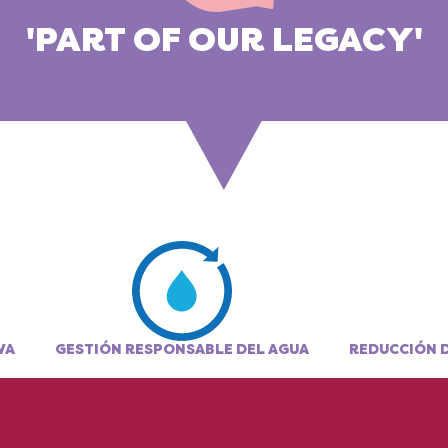
'PART OF OUR LEGACY'
VA
GESTIÓN RESPONSABLE DEL AGUA
REDUCCIÓN D